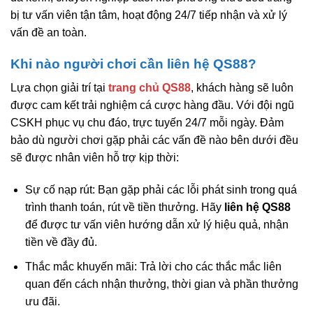
bị tư vấn viên tận tâm, hoạt động 24/7 tiếp nhận và xử lý
vấn đề an toàn.
Khi nào người chơi cần liên hệ QS88?
Lựa chọn giải trí tại
trang chủ QS88
, khách hàng sẽ luôn
được cam kết trải nghiệm cá cược hàng đầu. Với đội ngũ
CSKH phục vụ chu đáo, trực tuyến 24/7 mỗi ngày. Đảm
bảo dù người chơi gặp phải các vấn đề nào bên dưới đều
sẽ được nhân viên hỗ trợ kịp thời:
Sự cố nạp rút: Bạn gặp phải các lỗi phát sinh trong quá
trình thanh toán, rút về tiền thưởng. Hãy
liên hệ QS88
để được tư vấn viên hướng dẫn xử lý hiệu quả, nhận
tiền về đầy đủ.
Thắc mắc khuyến mãi: Trả lời cho các thắc mắc liên
quan đến cách nhận thưởng, thời gian và phần thưởng
ưu đãi.