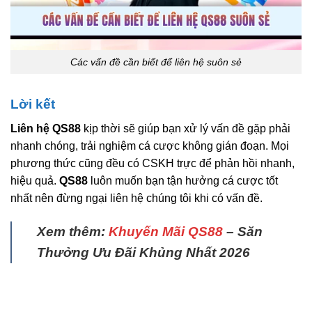
Các vấn đề cần biết để liên hệ suôn sẻ
Lời kết
Liên hệ QS88
kịp thời sẽ giúp bạn xử lý vấn đề gặp phải
nhanh chóng, trải nghiệm cá cược không gián đoạn. Mọi
phương thức cũng đều có CSKH trực để phản hồi nhanh,
hiệu quả.
QS88
luôn muốn bạn tận hưởng cá cược tốt
nhất nên đừng ngại liên hệ chúng tôi khi có vấn đề.
Xem thêm:
Khuyến Mãi QS88
– Săn
Thưởng Ưu Đãi Khủng Nhất 2026