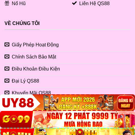
Nổ Hũ
Liên Hệ QS88
VỀ CHÚNG TÔI
Giấy Phép Hoạt Động
Chính Sách Bảo Mật
Điều Khoản Điều Kiện
Đại Lý QS88
Khuyến Mãi QS88
CEO Minh Hưng