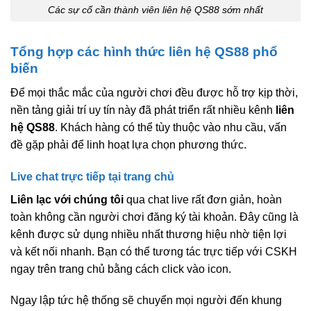
Các sự cố cần thành viên liên hệ QS88 sớm nhất
Tổng hợp các hình thức liên hệ QS88 phổ
biến
Để mọi thắc mắc của người chơi đều được hỗ trợ kịp thời,
nền tảng giải trí uy tín này đã phát triển rất nhiều kênh
liên
hệ QS88
. Khách hàng có thể tùy thuộc vào nhu cầu, vấn
đề gặp phải để linh hoạt lựa chọn phương thức.
Live chat trực tiếp tại trang chủ
Liên lạc với chúng tôi
qua chat live rất đơn giản, hoàn
toàn không cần người chơi đăng ký tài khoản. Đây cũng là
kênh được sử dụng nhiều nhất thương hiệu nhờ tiện lợi
và kết nối nhanh. Bạn có thể tương tác trực tiếp với CSKH
ngay trên trang chủ bằng cách click vào icon.
Ngay lập tức hệ thống sẽ chuyển mọi người đến khung