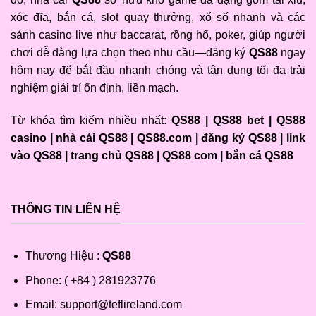
xóc đĩa, bắn cá, slot quay thưởng, xổ số nhanh và các
sảnh casino live như baccarat, rồng hổ, poker, giúp người
chơi dễ dàng lựa chọn theo nhu cầu—đăng ký
QS88
ngay
hôm nay để bắt đầu nhanh chóng và tận dụng tối đa trải
nghiệm giải trí ổn định, liền mạch.
Từ khóa tìm kiếm nhiều nhất
: QS88 | QS88 bet | QS88
casino | nhà cái QS88 | QS88.com | đăng ký QS88 | link
vào QS88 | trang chủ QS88 | QS88 com | bắn cá QS88
THÔNG TIN LIÊN HỆ
Thương Hiệu :
QS88
Phone: ( +84 ) 281923776
Email:
support@teflireland.com