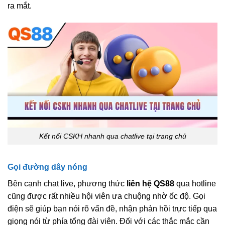
ra mắt.
Kết nối CSKH nhanh qua chatlive tại trang chủ
Gọi đường dây nóng
Bên cạnh chat live, phương thức
liên hệ QS88
qua hotline
cũng được rất nhiều hội viên ưa chuộng nhờ ốc độ. Gọi
điện sẽ giúp bạn nói rõ vấn đề, nhận phản hồi trực tiếp qua
giọng nói từ phía tổng đài viên. Đối với các thắc mắc cần